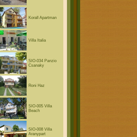
Korall Apartman
Villa Italia
SIO-034 Panzio
Csanaky
Roni Haz
SIO-005 Villa
Beach
SIO-008 Villa
Aranypart