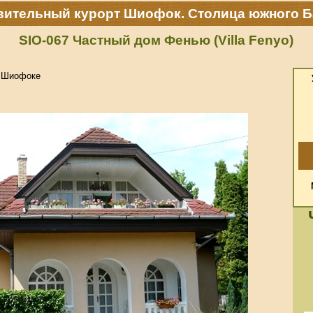
вительный курорт Шиофок. Столица южного Б
SIO-067 Частный дом Фенью (Villa Fenyo)
в Шиофоке