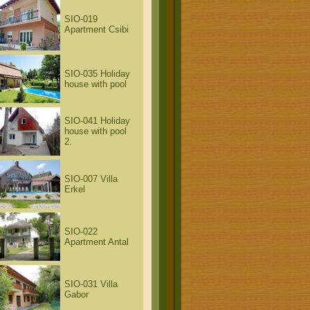
SIO-019
Apartment Csibi
SIO-035 Holiday
house with pool
SIO-041 Holiday
house with pool
2.
SIO-007 Villa
Erkel
SIO-022
Apartment Antal
SIO-031 Villa
Gabor