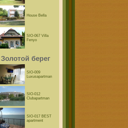
House Bella
SIO-067 Villa
Fenyo
Золотой берег
SIO-009
Luxusapartman
SIO-012
Clubapartman
SIO-017 BEST
apartment