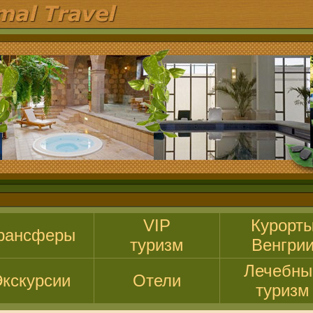
VIP
Курорт
рансферы
туризм
Венгри
Лечебны
кскурсии
Отели
туризм