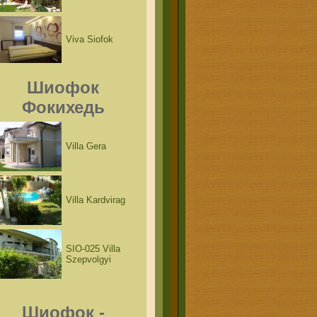
Viva Siofok
Шиофок
Фокихедь
Villa Gera
Villa Kardvirag
SIO-025 Villa
Szepvolgyi
Шиофок -