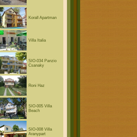
Korall Apartman
Villa Italia
SIO-034 Panzio
Csanaky
Roni Haz
SIO-005 Villa
Beach
SIO-008 Villa
Aranypart