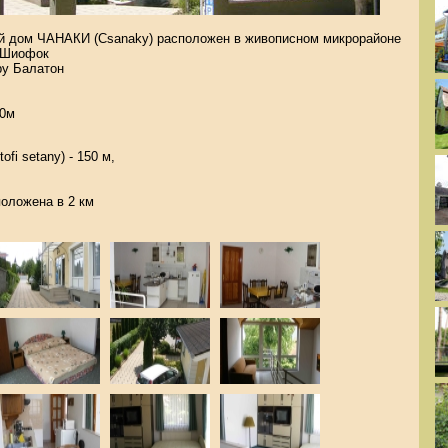
й дом ЧАНАКИ (Csanaky) расположен в живописном микрорайоне
а Шиофок
ру Балатон
50м
fi setany) - 150 м,
положена в 2 км