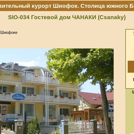
вительный курорт Шиофок. Столица южного Б
SIO-034 Гостевой дом ЧАНАКИ (Csanaky)
в Шиофоке