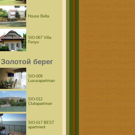
House Bella
SIO-067 Villa
Fenyo
Золотой берег
SIO-009
Luxusapartman
SIO-012
Clubapartman
SIO-017 BEST
apartment