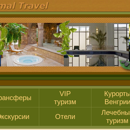
VIP
Курорт
рансферы
туризм
Венгри
Лечебны
кскурсии
Отели
туризм