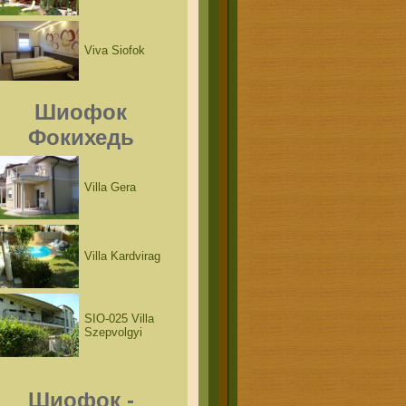
Viva Siofok
Шиофок
Фокихедь
Villa Gera
Villa Kardvirag
SIO-025 Villa
Szepvolgyi
Шиофок -