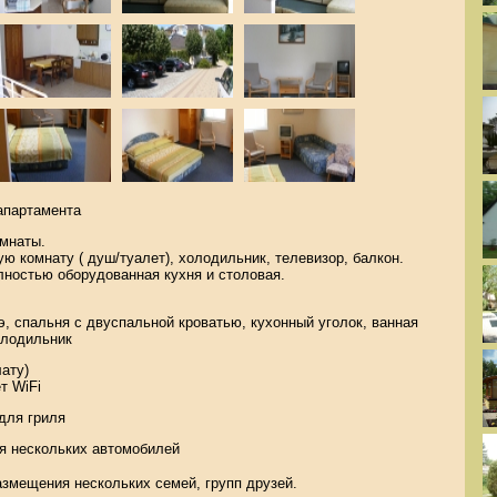
 апартамента
омнаты.
ю комнату ( душ/туалет), холодильник, телевизор, балкон.
лностью оборудованная кухня и столовая.
э, спальня с двуспальной кроватью, кухонный уголок, ванная
олодильник
лату)
т WiFi
для гриля
ля нескольких автомобилей
змещения нескольких семей, групп друзей.