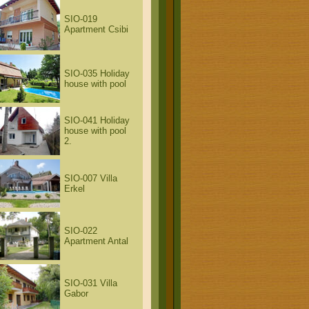
SIO-019
Apartment Csibi
SIO-035 Holiday
house with pool
SIO-041 Holiday
house with pool
2.
SIO-007 Villa
Erkel
SIO-022
Apartment Antal
SIO-031 Villa
Gabor