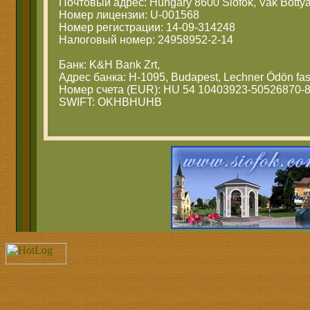
Почтовый адрес: Hungary 8600 Siofok, Vak Bottya
Номер лицензии: U-001568
Номер регистрации: 14-09-314248
Налоговый номер: 24958952-2-14
Банк: K&H Bank Zrt,
Адрес банка: H-1095, Budapest, Lechner Ödön fas
Номер счета (EUR): HU 54 10403923-50526870-
SWIFT: OKHBHUHB