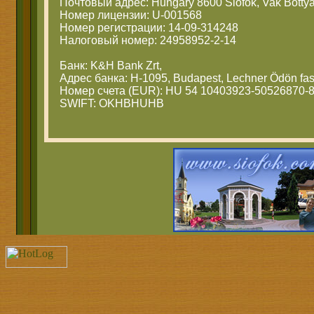
Почтовый адрес: Hungary 8600 Siofok, Vak Bottya
Номер лицензии: U-001568
Номер регистрации: 14-09-314248
Налоговый номер: 24958952-2-14
Банк: K&H Bank Zrt,
Адрес банка: H-1095, Budapest, Lechner Ödön fas
Номер счета (EUR): HU 54 10403923-50526870-
SWIFT: OKHBHUHB