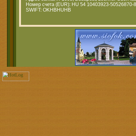
Номер счета (EUR): HU 54 10403923-50526870-
SWIFT: OKHBHUHB