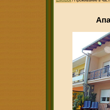
Шиофок
/ Проживание в част
Ап