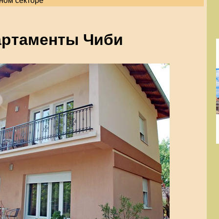
ном секторе
артаменты Чиби