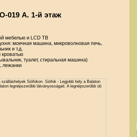
O-019 А. 1-й этаж
кой мебелью и LCD ТВ
ухня: моечная машина, микроволновая печь,
ник и т.д.
й кроватью
ывальник, туалет, стиральная машина)
, лежанки