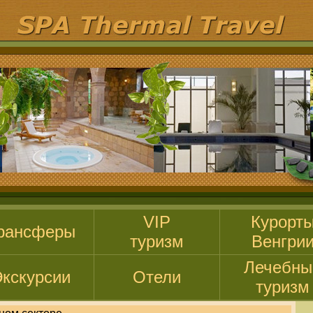
VIP
Курорт
рансферы
туризм
Венгри
Лечебны
кскурсии
Отели
туризм