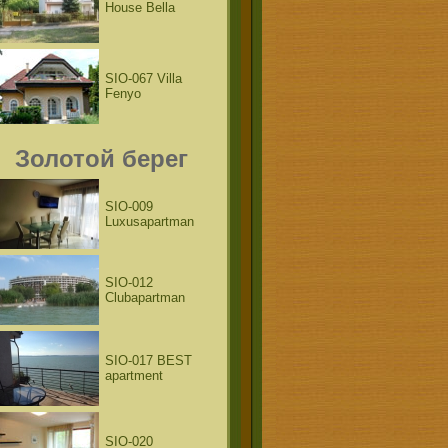
House Bella
SIO-067 Villa
Fenyo
Золотой берег
SIO-009
Luxusapartman
SIO-012
Clubapartman
SIO-017 BEST
apartment
SIO-020