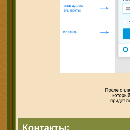
После опла
который
придет п
Контакты: