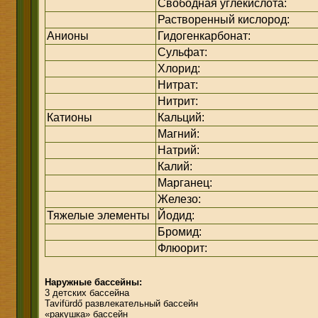
Свободная углекислота:
Растворенный кислород:
Анионы
Гидогенкарбонат:
Сульфат:
Хлорид:
Нитрат:
Нитрит:
Катионы
Кальций:
Магний:
Натрий:
Калий:
Марганец:
Железо:
Тяжелые элементы
Йодид:
Бромид:
Флюорит:
Наружные бассейны:
3 детских бассейна
Tavifürdő развлекательный бассейн
«ракушка» бассейн