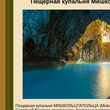
Пещерная купальня Мишк
Пещерная купальня МИШКОЛЬЦТАПОЛЬЦА (Miskolc