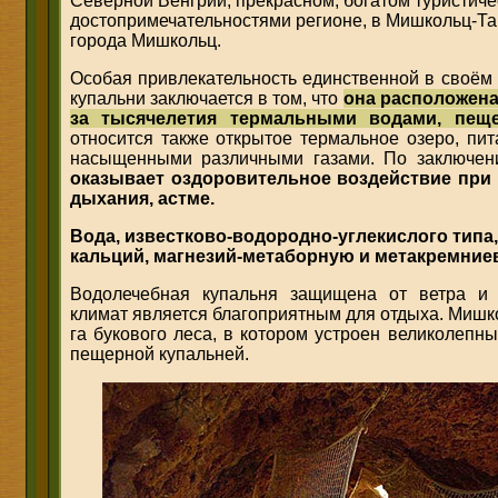
Северной Венгрии, прекрасном, богатом туристич
достопримечательностями регионе, в Мишкольц-Та
города Мишкольц.
Особая привлекательность единственной в своём
купальни заключается в том, что
она расположена
за тысячелетия термальными водами, пещ
относится также открытое термальное озеро, пи
насыщенными различными газами. По заключен
оказывает оздоровительное воздействие при
дыхания, астме.
Вода, известково-водородно-углекислого типа,
кальций, магнезий-метаборную и метакремниев
Водолечебная купальня защищена от ветра и
климат является благоприятным для отдыха. Мишк
га букового леса, в котором устроен великолепн
пещерной купальней.