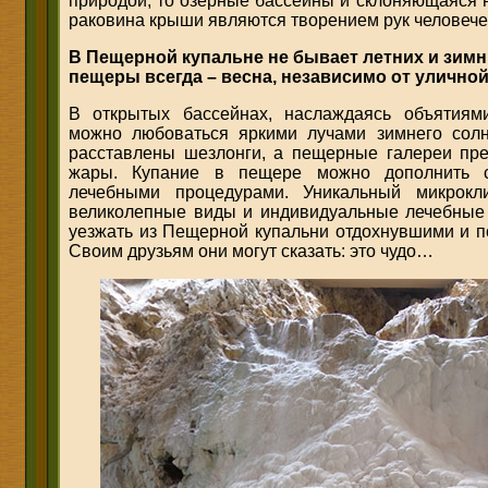
природой, то озерные бассейны и склоняющаяся н
раковина крыши являются творением рук человече
В Пещерной купальне не бывает летних и зимн
пещеры всегда – весна, независимо от улично
В открытых бассейнах, наслаждаясь объятиям
можно любоваться яркими лучами зимнего солн
расставлены шезлонги, а пещерные галереи пре
жары. Купание в пещере можно дополнить 
лечебными процедурами. Уникальный микрокли
великолепные виды и индивидуальные лечебные
уезжать из Пещерной купальни отдохнувшими и п
Своим друзьям они могут сказать: это чудо…