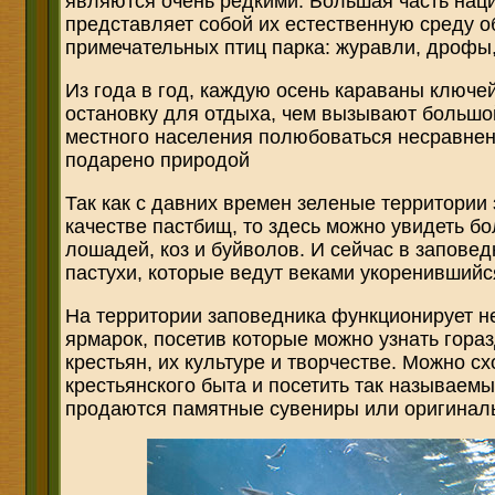
являются очень редкими. Большая часть нац
представляет собой их естественную среду 
примечательных птиц парка: журавли, дрофы,
Из года в год, каждую осень караваны ключе
остановку для отдыха, чем вызывают большой
местного населения полюбоваться несравне
подарено природой
Так как с давних времен зеленые территории
качестве пастбищ, то здесь можно увидеть бо
лошадей, коз и буйволов. И сейчас в запове
пастухи, которые ведут веками укоренившийс
На территории заповедника функционирует не
ярмарок, посетив которые можно узнать гора
крестьян, их культуре и творчестве. Можно с
крестьянского быта и посетить так называем
продаются памятные сувениры или оригинал