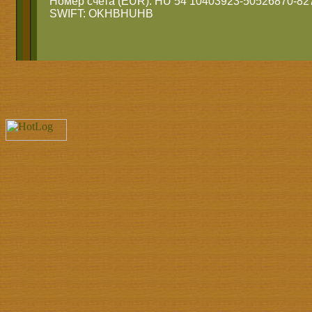
Номер счета (EUR): HU 54 10403923-50526870-82
SWIFT: OKHBHUHB