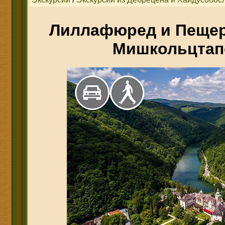
Лиллафюред и Пещер
Мишкольцтап