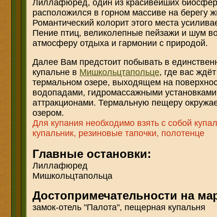
Лиллафюред, один из красивейших биосфер
расположился в горном массиве на берегу ж
Романтический колорит этого места усиливае
Пение птиц, великолепные пейзажи и шум во
атмосферу отдыха и гармонии с природой.
Далее Вам предстоит побывать в единствен
купальне в
Мишкольцтапольце
, где вас ждё
термальном озере, выходящем на поверхност
водопадами, гидромассажными установками
аттракционами. Термальную пещеру окружае
озером.
Для купания необходимо взять с собой купа
купальник, резиновые тапочки, полотенце
Главные остановки:
Лиллафюред
Мишкольцтапольца
Достопримечательности на ма
замок-отель "Палота", пещерная купальня