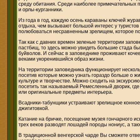
среду обитания. Среди наиболее примечательных п
и орлы-курганники.
Из года в год, каждую осень караваны ключей жура
отдыха, чем вызывают большой интерес у туристов
полюбоваться несравненным зрелищем, которое п
Так как с давних времен зеленые территории запов
пастбищ, то здесь можно увидеть большие стада бык
буйволов. И сейчас в заповеднике проживают кочев
веками укоренившийся образ жизни.
На территории заповедника функционирует несколь
посетив которые можно узнать гораздо больше о жи
культуре и творчестве. Можно сходить на экскурсию
посетить так называемый Ремесленный дворик, гд
или оригинальные предметы интерьера.
Всадники-табунщики устраивают зрелищное конное 
джигитовкой.
Катание на бричке, посещение музея гончарного ис
трех веков разводят лошадей породы нониус, а так
В традиционной венгерской чарде Вы сможете отве