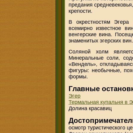
предания средневековья,
крепости.
В окрестностям Эгера 
всемирно известное вин
венгерские вина. Посещ
знаменитых эгерских вин.
Соляной холм являе
Минеральные соли, сод
«Вендель», откладываяс
фигуры: необычные, пох
формы.
Главные останов
Эгер
Термальная купальня в 
Долина красавиц
Достопримечател
осмотр туристического це