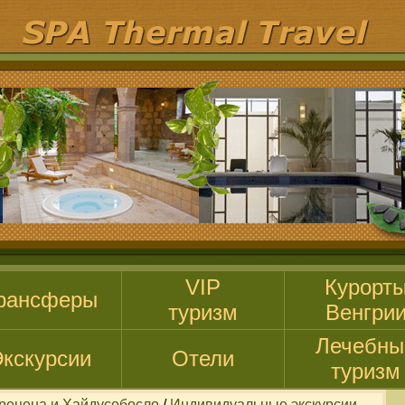
VIP
Курорт
рансферы
туризм
Венгри
Лечебны
кскурсии
Отели
туризм
брецена и Хайдусобосло
/
Индивидуальные экскурсии