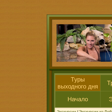
Туры
Т
выходного дня
Начало
Э
Экскурсии
/
Экскурсии из Де