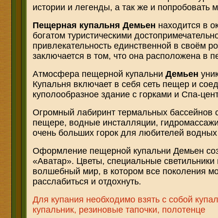
истории и легенды, а так же и попробовать 
Пещерная купальня Демьен
находится в ок
богатом туристическими достопримечательн
привлекательность единственной в своём р
заключается в том, что она расположена в п
Атмосфера пещерной купальни
Демьен
уник
Купальня включает в себя сеть пещер и со
куполообразное здание с горками и Спа-цент
Огромный лабиринт термальных бассейнов с
пещере, водные инсталляции, гидромассажи,
очень больших горок для любителей водных
Оформление пещерной купальни Демьен со
«Аватар». Цветы, специальные светильники 
волшебный мир, в котором все поколения мо
расслабиться и отдохнуть.
Для купания необходимо взять с собой купа
купальник, резиновые тапочки, полотенце