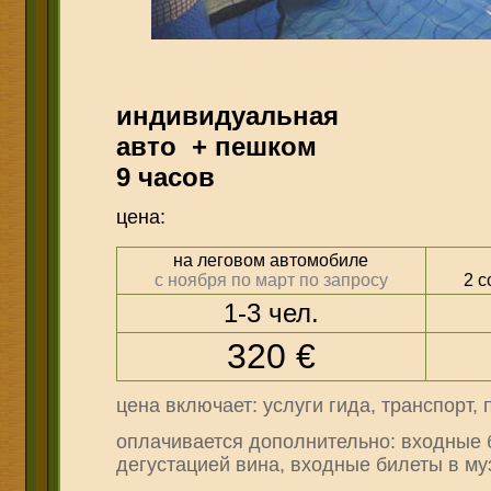
индивидуальная
авто + пешком
9 часов
цена:
на леговом автомобиле
с ноября по март по запросу
2 с
1-3 чел.
320 €
цена включает: услуги гида, транспорт, 
о
плачивается дополнительно: входные 
дегустацией вина, входные билеты в
му