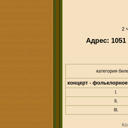
2 
Адрес: 1051 
категория бил
концерт - фольклорное
I.
II.
III.
Ко