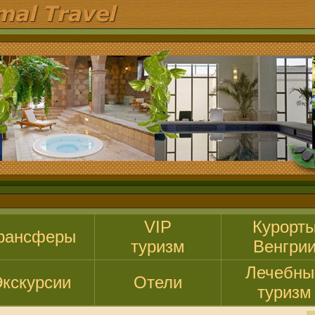
VIP
Курорт
рансферы
туризм
Венгри
Лечебны
кскурсии
Отели
туризм