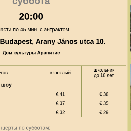
суббота
20:00
части по 45 мин.
с антрактом
Budapest, Arany János utca 10.
Дом культуры
Аранитис
школьник
етов
взрослый
до 18 лет
 шоу
€ 41
€ 38
€ 37
€ 35
€ 32
€ 29
нцерты по субботам: