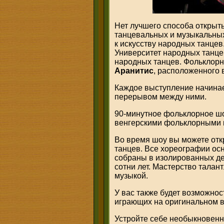
Нет лучшего способа открыть
танцевальных и музыкальных 
к искусству народных танцев.
Университет народных танце
народных танцев. Фольклорн
Аранитис
, расположенного 
Каждое выступление начинает
перерывом между ними.
90-минутное фольклорное ш
венгерскими фольклорными 
Во время шоу вы можете отк
танцев. Все хореографии ос
собраны в изолированных д
сотни лет. Мастерство тала
музыкой.
У вас также будет возможнос
играющих на оригинальном 
Устройте себе необыкновенны