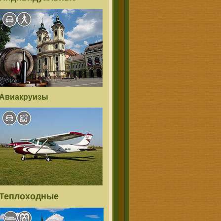
Авиакруизы
Теплоходные