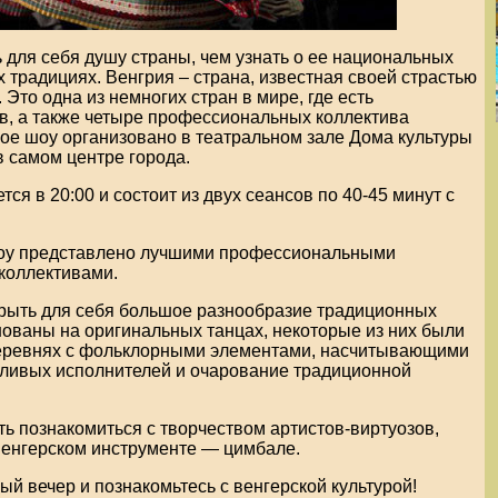
 для себя душу страны, чем узнать о ее национальных
традициях. Венгрия – страна, известная своей страстью
 Это одна из немногих стран в мире, где есть
в, а также четыре профессиональных коллектива
ое шоу организовано в театральном зале Дома культуры
в самом центре города.
ся в 20:00 и состоит из двух сеансов по 40-45 минут с
оу представлено лучшими профессиональными
коллективами.
рыть для себя большое разнообразие традиционных
нованы на оригинальных танцах, некоторые из них были
еревнях с фольклорными элементами, насчитывающими
нтливых исполнителей и очарование традиционной
ть познакомиться с творчеством артистов-виртуозов,
венгерском инструменте — цимбале.
й вечер и познакомьтесь с венгерской культурой!