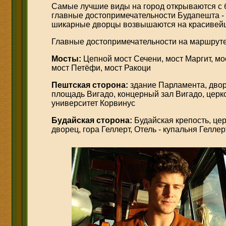
Самые лучшие виды на город открываются с 
главные достопримечательности Будапешта -
шикарные дворцы возвышаются на красивейш
Главные достопримечательности на маршрут
Мосты:
Цепной мост Сечени, мост Маргит, мо
мост Петёфи, мост Ракоци
Пештская сторона:
здание Парламента, двор
площадь Вигадо, концерный зал Вигадо, цер
университет Корвинус
Будайская сторона:
Будайская крепость, це
дворец, гора Геллерт, Отель - купальня Гелле