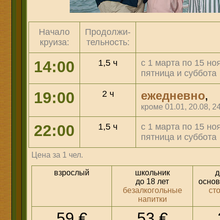
Начало
Продолжи-
круиза:
тельность:
14:00
1,5 ч
с 1 марта по 15 но
пятница и суббота
19:00
2 ч
ежедневно
,
кроме 01.01, 20.08, 24
22:00
1,5 ч
с 1 марта по 15 но
пятница и суббота
Цена за 1 чел.
взрослый
школьник
д
до 18 лет
основ
безалкогольные
сто
напитки
59
€
53
€