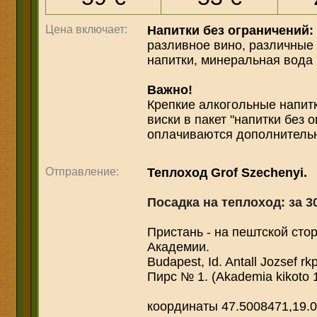
Цена включает:
Напитки без ограничений:
разливное вино, различные 
напитки, минеральная вода
Важно!
Крепкие алкогольные напитк
виски в пакет "напитки без 
оплачиваются дополнительн
Отправление:
Теплоход Grоf Szеchеnyi.
Посадка на теплоход:
за 3
Пристань - на пештской сто
Академии.
Budapest, Id. Antall Jоzsef rk
Пирс № 1. (Akadеmia kikoto 1
координаты 47.5008471,19.