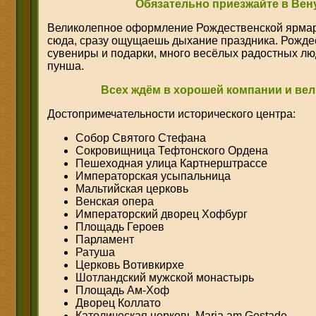
Обязательно приезжайте в Вен
Великолепное оформление Рождественской ярмар
сюда,
сразу ощущаешь дыхание праздника. Рождес
сувениры и подарки, много весёлых радостных лю
пунша.
Всех ждём в хорошей компании и ве
Достопримечательности исторического центра:
Собор Святого Стефана
Сокровищница Тефтонского Ордена
Пешеходная улица Картнерштрассе
Императорская усыпальница
Мальтийская церковь
Венская опера
Императорский дворец Хофбург
Площадь Героев
Парламент
Ратуша
Церковь Вотивкирхе
Шотландский мужской монастырь
Площадь Ам-Хоф
Дворец Коллато
Католическая церковь Maria am Gestade