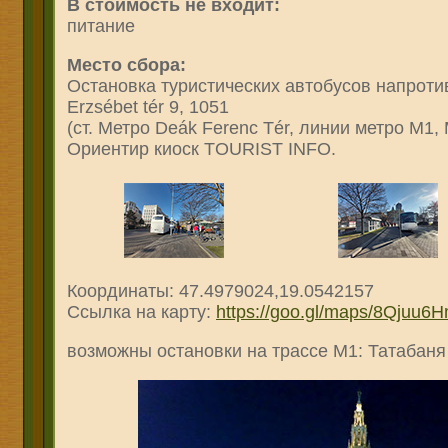
В стоимость не входит:
питание
Место сбора:
Остановка туристических автобусов напротив 
Erzsébet tér 9, 1051
(ст. Метро Deák Ferenc Tér, линии метро М1,
Ориентир киоск TOURIST INFO.
Координаты: 47.4979024,19.0542157
Ссылка на карту:
https://goo.gl/maps/8Qjuu
возможны остановки на трассе М1: Татабаня