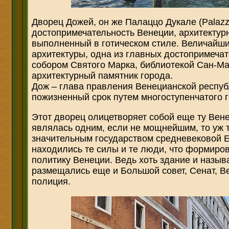
Дворец Дожей, он же Палаццо Дукале (Palazz
достопримечательность Венеции, архитектур
выполненный в готическом стиле. Величайши
архитектуры, одна из главных достопримечат
собором Святого Марка, библиотекой Сан-Ма
архитектурный памятник города.
Дож – глава правления Венецианской респуб
пожизненный срок путем многоступенчатого 
Этот дворец олицетворяет собой еще ту Вене
являлась одним, если не мощнейшим, то уж 
значительным государством средневековой Е
находились те силы и те люди, что формир
политику Венеции. Ведь хоть здание и назыв
размещались еще и Большой совет, Сенат, В
полиция.