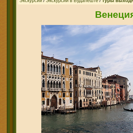
Экскурсии
/
Экскурсии в Будапеште
/
Туры выходн
Венеци