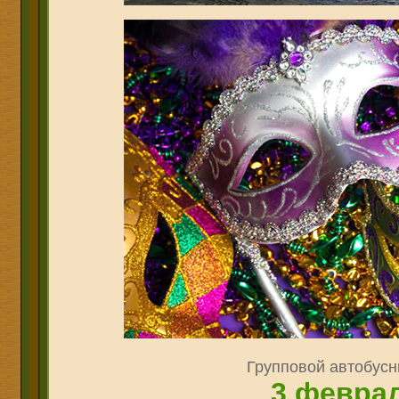
Групповой автобусн
3
февра