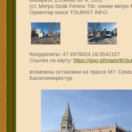
Budapest, Erzsébet tér 9, 1051
(ст. Метро Deák Ferenc Tér, линии метро 
Ориентир киоск TOURIST INFO.
Координаты: 47.4979024,19.0542157
Ссылка на карту:
https://goo.gl/maps/8Q
возможны остановки на трассе М
7
: Сек
Балатонкерестур