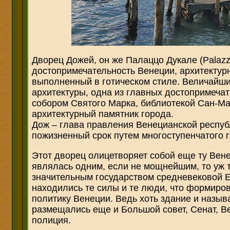
Дворец Дожей, он же Палаццо Дукале (Palazz
достопримечательность Венеции, архитектур
выполненный в готическом стиле. Величайши
архитектуры, одна из главных достопримечат
собором Святого Марка, библиотекой Сан-Ма
архитектурный памятник города.
Дож – глава правления Венецианской респуб
пожизненный срок путем многоступенчатого 
Этот дворец олицетворяет собой еще ту Вене
являлась одним, если не мощнейшим, то уж 
значительным государством средневековой Е
находились те силы и те люди, что формир
политику Венеции. Ведь хоть здание и назыв
размещались еще и Большой совет, Сенат, В
полиция.