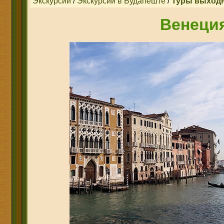
Экскурсии
/
Экскурсии в Будапеште
/
Туры выходн
Венеци