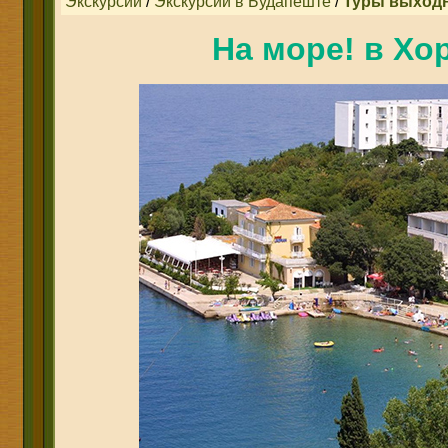
Экскурсии
/
Экскурсии в Будапеште
/
Туры выходн
На море! в Хо