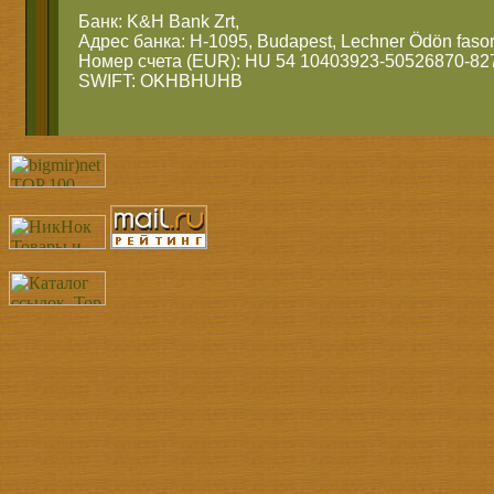
Банк: K&H Bank Zrt,
Адрес банка: H-1095, Budapest, Lechner Ödön fasor
Номер счета (EUR): HU 54 10403923-50526870-82
SWIFT: OKHBHUHB