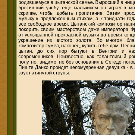
родившемуся в цыганской семье. Выросший в нище
бросивший учебу, еще мальчиком он играл в мн
скрипке, чтобы добыть пропитание. Затем про
музыку к предложенным стихам, а к тридцати год
все свободное время. Цыганский композитор напи
покорить своим мастерством даже императора Ф
от услышанной прекрасной музыки во время конц
украшение из чистого золота. Во многом бла
композитор сумел, наконец, купить себе дом. Песн
цыган, до сих пор бытуют в Венгрии и нах
современников. Неизвестно, как талантливый р
полу, но, видимо, не без основания в Сегеде пог
Пиште Данко пройдет целомудренная девушка - в 
звук натянутой струны.