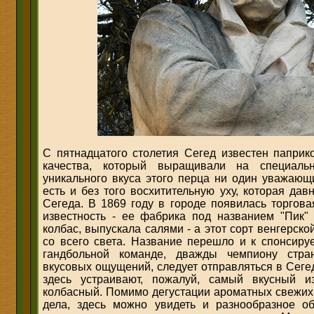
С пятнадцатого столетия Сегед известен паприк
качества, который выращивали на специаль
уникального вкуса этого перца ни один уважающ
есть и без того восхитительную уху, которая да
Сегеда. В 1869 году в городе появилась торгов
известность - ее фабрика под названием "Пик" 
колбас, выпускала салями - а этот сорт венгерск
со всего света. Название перешло и к спонсир
гандбольной команде, дважды чемпиону стр
вкусовых ощущений, следует отправляться в Сегед
здесь устраивают, пожалуй, самый вкусный и
колбасный. Помимо дегустации ароматных свежих 
дела, здесь можно увидеть и разнообразное о