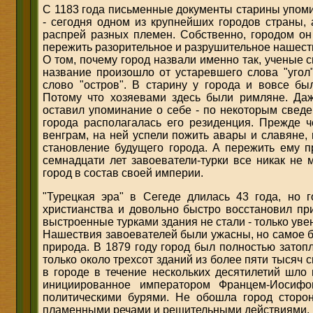
С 1183 года письменные документы старины упоми
- сегодня одном из крупнейших городов страны, 
распрей разных племен. Собственно, городом он 
пережить разорительное и разрушительное нашест
О том, почему город назвали именно так, ученые сп
название произошло от устаревшего слова "угол"
слово "остров". В старину у города и вовсе бы
Потому что хозяевами здесь были римляне. Да
оставил упоминание о себе - по некоторым сведе
города располагалась его резиденция. Прежде 
венграм, на ней успели пожить авары и славяне,
становление будущего города. А пережить ему 
семнадцати лет завоеватели-турки все никак не 
город в состав своей империи.
"Турецкая эра" в Сегеде длилась 43 года, но 
христианства и довольно быстро восстановил пр
выстроенные турками здания не стали - только уве
Нашествия завоевателей были ужасны, но самое 
природа. В 1879 году город был полностью затоп
только около трехсот зданий из более пяти тысяч с
в городе в течение нескольких десятилетий шло
инициированное императором Францем-Иосифо
политическими бурями. Не обошла город сторо
пламенными речами и решительными действиями.