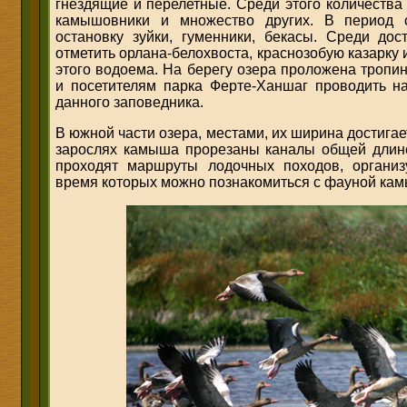
гнездящие и перелетные. Среди этого количества 
камышовники и множество других. В период 
остановку зуйки, гуменники, бекасы. Среди до
отметить орлана-белохвоста, краснозобую казарку 
этого водоема. На берегу озера проложена тропин
и посетителям парка Ферте-Ханшаг проводить н
данного заповедника.
В южной части озера, местами, их ширина достигает
зарослях камыша прорезаны каналы общей длино
проходят маршруты лодочных походов, органи
время которых можно познакомиться с фауной ка