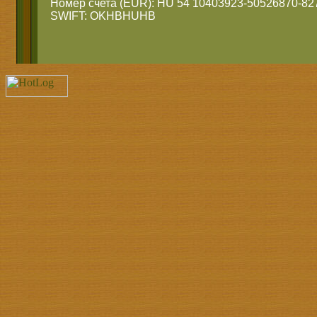
Номер счета (EUR): HU 54 10403923-50526870-82
SWIFT: OKHBHUHB