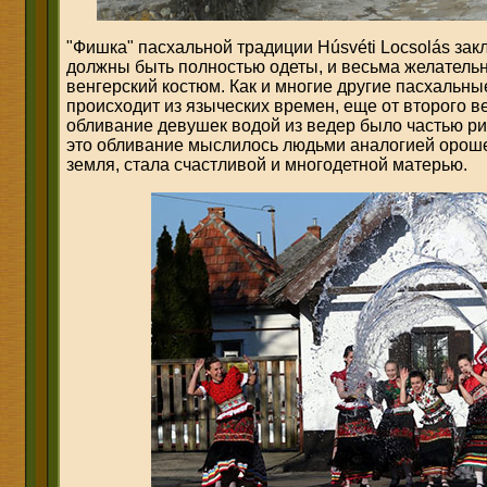
"Фишка" пасхальной традиции Húsvéti Locsolás зак
должны быть полностью одеты, и весьма желательн
венгерский костюм. Как и многие другие пасхальные
происходит из языческих времен, еще от второго в
обливание девушек водой из ведер было частью ри
это обливание мыслилось людьми аналогией орошен
земля, стала счастливой и многодетной матерью.