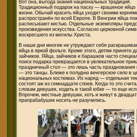
Вот она, выгода знания национальных традиций.
Традиционный подарок на пасху — крашеное яйцо 
жизни. Обычай красить яйца уходит своими корням
распространён по всей Европе. В Венгрии яйца по
расписывают кистью. Отдельные экземпляры пред
произведения искусства. Согласно церковной симв
воскресшего из могилы Христа.
В наши дни многие не утруждают себя раскрашива
яйца в яркой фольге. Кроме этого, детям принято
зайчиков. Яйца, зайчиков и барашков часто специал
поиск подарка превращается в увлекательное прик
праздничный стол — это лишь часть празднования в
— это танцы. Ближе к полудню венгерское село в 
национальных костюмах. Их наряд — отдельная те
состоят аж из семнадцати слоев. Когда-то это счит
словам девушек, ходить в такой юбке — то еще ис
Впрочем, местные девушки, хоть и живут в двадцат
прапрабабушек носить не разучились.