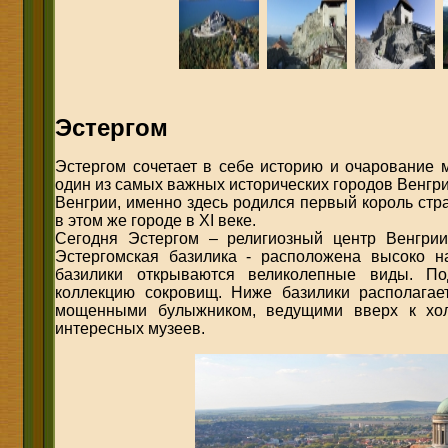
Эстергом
Эстергом сочетает в себе историю и очарование 
один из самых важных исторических городов Венгри
Венгрии, именно здесь родился первый король ст
в этом же городе в XI веке.
Сегодня Эстергом – религиозный центр Венгри
Эстергомская базилика - расположена высоко 
базилики открываются великолепные виды. По
коллекцию сокровищ. Ниже базилики располага
мощенными булыжником, ведущими вверх к холм
интересных музеев.