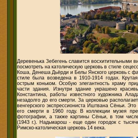
Деревенька Зебегень славится восхитительными ви
посмотреть на католическую церковь в стиле сецес
Коша, Денеша Дьёрди и Белы Янского церковь с ф
стиле была возведена в 1910-1914 годах. Крута
острым коньком. Особую элегантность храму при
части здания. Изнутри здание украшено краси
Константина, работы известного художника Алад
незадолго до его смерти. За церковью располага
венгерского экспрессиониста Иштвана Сёньи. Это
его смерти в 1960 году. В коллекции музея п
фотографии, а также картины Сёньи, в том числ
(1943 г.). Надьмарош - еще один городок с тысяч
Римско-католическая церковь 14 века.