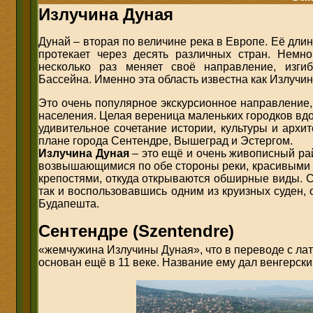
Излучина Дуная
Дунай – вторая по величине река в Европе. Её длин
протекает через десять различных стран. Немн
несколько раз меняет своё направление, изги
Бассейна. Именно эта область известна как Излучин
Это очень популярное экскурсионное направление, 
населения. Целая вереница маленьких городков вдо
удивительное сочетание истории, культуры и архи
плане города Сентендре, Вышеград и Эстергом.
Излучина Дуная
– это ещё и очень живописный ра
возвышающимися по обе стороны реки, красивыми
крепостями, откуда открываются обширные виды. 
так и воспользовавшись одним из круизных суден,
Будапешта.
Сентендре (Szentendre)
«жемчужина Излучины Дуная», что в переводе с лат
основан ещё в 11 веке. Название ему дал венгерск