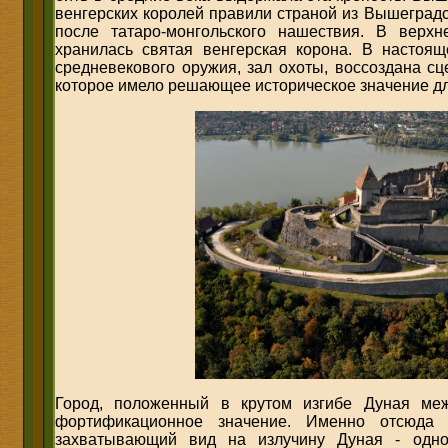
венгерских королей правили страной из Вышеградск
после татаро-монгольского нашествия. В верх
хранилась святая венгерская корона. В настоящ
средневекового оружия, зал охоты, воссоздана с
которое имело решающее историческое значение дл
Город, положенный в крутом изгибе Дуная ме
фортификационное значение. Именно отсюда 
захватывающий вид на излучину Дуная - одн