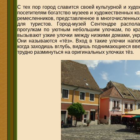
С тех пор город славится своей культурной и худ
посетителям богатство музеев и художественных ко
ремесленников, представленное в многочисленных
для туристов. Город-музей Сентендре распол
прогулкам по уютным небольшим улочкам, по кр
вызывают узкие улочки между низкими домами, ук
Они называются «тёз». Вход в такие улочки напо
когда заходишь вглубь, видишь поднимающиеся вве
трудно разминуться на оригинальных улочках тёз.