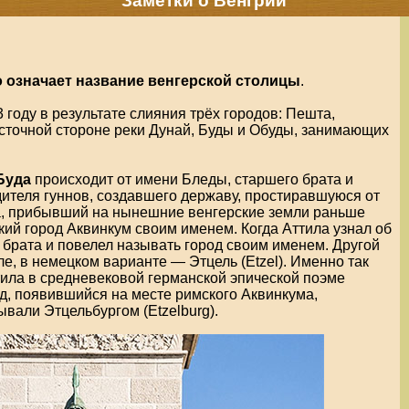
Заметки о Венгрии
о означает название венгерской столицы
.
 году в результате слияния трёх городов: Пешта,
сточной стороне реки Дунай, Буды и Обуды, занимающих
Буда
происходит от имени Бледы, старшего брата и
ителя гуннов, создавшего державу, простиравшуюся от
а, прибывший на нынешние венгерские земли раньше
ий город Аквинкум своим именем. Когда Аттила узнал об
о брата и повелел называть город своим именем. Другой
е, в немецком варианте — Этцель (Etzel). Именно так
ила в средневековой германской эпической поэме
од, появившийся на месте римского Аквинкума,
вали Этцельбургом (Etzelburg).