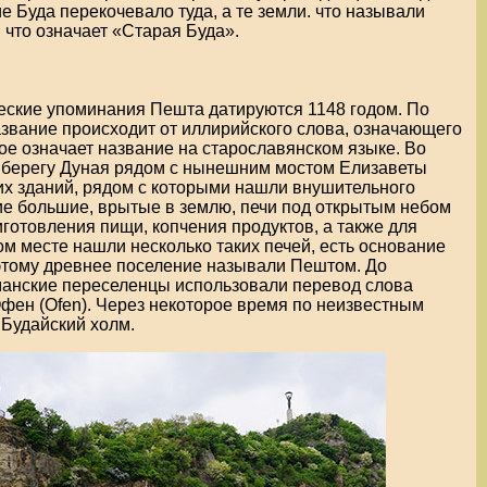
е Буда перекочевало туда, а те земли. что называли
 что означает «Старая Буда».
ские упоминания Пешта датируются 1148 годом. По
звание происходит от иллирийского слова, означающего
мое означает название на старославянском языке. Во
 берегу Дуная рядом с нынешним мостом Елизаветы
их зданий, рядом с которыми нашли внушительного
ие большие, врытые в землю, печи под открытым небом
готовления пищи, копчения продуктов, а также для
том месте нашли несколько таких печей, есть основание
оэтому древнее поселение называли Пештом. До
манские переселенцы использовали перевод слова
фен (Ofen). Через некоторое время по неизвестным
 Будайский холм.