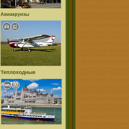
Авиакруизы
Теплоходные