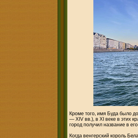
Кроме того, имя Буда было д
— XIV вв.), в XI веке в этих 
город получил название в его
Когда венгерский король Бел