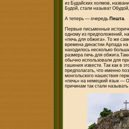
из Будайских холмов, названи
Будой, стали называт Обудой,
А теперь — очередь
Пешта
.
Первые письменные историче
одному из предположений, на
«печь для обжига». То же са
времена династии Арпада на
находилось несколько больш
размера печь для обжига.Так
обычно использовали для при
гашения извести. Так как в э
предполагать, что именно п
монгольского нашествия гер
«печь» на немецкий язык — О
причинам так стали называть