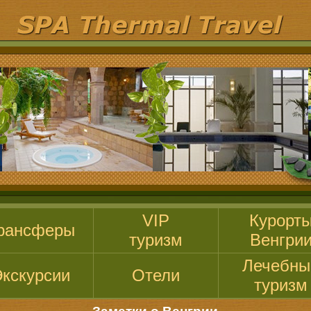
VIP
Курорт
рансферы
туризм
Венгри
Лечебны
кскурсии
Отели
туризм