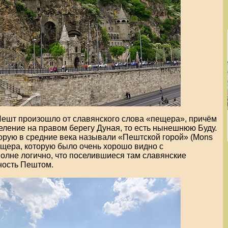
Пешт произошло от славянского слова «пещера», причём
еление на правом берегу Дуная, то есть нынешнюю Буду.
торую в средние века называли «Пештской горой» (Mons
пещера, которую было очень хорошо видно с
олне логично, что поселившиеся там славянские
ность Пештом.