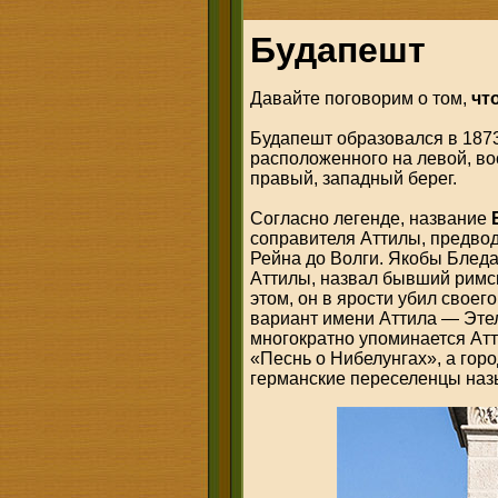
Будапешт
Давайте поговорим о том,
чт
Будапешт образовался в 1873
расположенного на левой, во
правый, западный берег.
Согласно легенде, название
соправителя Аттилы, предвод
Рейна до Волги. Якобы Блед
Аттилы, назвал бывший римск
этом, он в ярости убил своег
вариант имени Аттила — Этел
многократно упоминается Атт
«Песнь о Нибелунгах», а гор
германские переселенцы назы