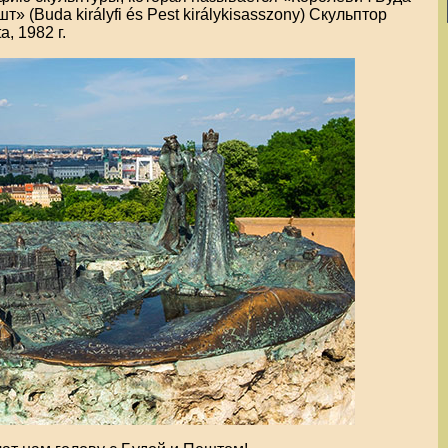
» (Buda királyfi és Pest királykisasszony) Скульптор
, 1982 г.