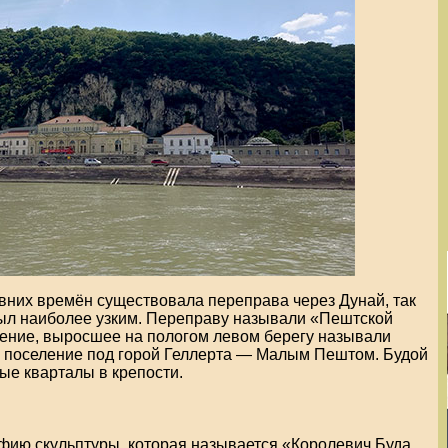
евних времён существовала переправа через Дунай, так
был наиболее узким. Переправу называли «Пештской
ение, выросшее на пологом левом берегу называли
 поселение под горой Геллерта — Малым Пештом. Будой
ые кварталы в крепости.
фию скульптуры, которая называется «Королевич Буда