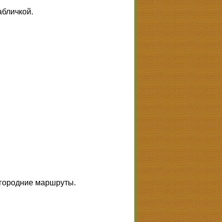
абличкой.
угородние маршруты.