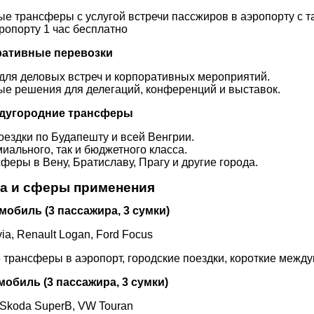
е трансферы с услугой встречи пассжиров в аэропорту с т
ропорту 1 час бесплатно
оративные перевозки
 для деловых встреч и корпоративных мероприятий.
е решения для делегаций, конференций и выставок.
еждугородние трансферы
ездки по Будапешту и всей Венгрии.
иального, так и бюджетного класса.
еры в Вену, Братиславу, Прагу и другие города.
ка и сферы применения
обиль (3 пассажира, 3 сумки)
ia, Renault Logan, Ford Focus
е трансферы в аэропорт, городские поездки, короткие межд
биль (3 пассажира, 3 сумки)
 Skoda SuperB, VW Touran