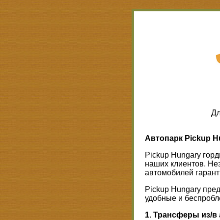
Дл
Автопарк Pickup H
Pickup Hungary гор
наших клиентов. Нез
автомобилей гарант
Pickup Hungary пре
удобные и беспробл
1. Трансферы из/в