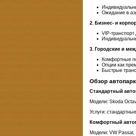
Индивидуальны
Ожидание в аэ
2. Бизнес- и корп
VIP-транспорт
Индивидуальны
3. Городские и м
Комфортные по
Опции как прем
Быстрые трансф
Обзор автопар
Стандартный автом
Модели: Skoda Octav
Услуги: стандартны
Комфортный автомо
Модели: VW Passat,