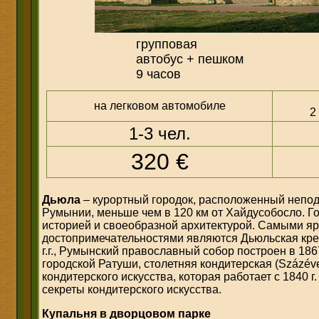
групповая
автобус + пешком
9 часов
на легковом автомобиле
2
1-3 чел.
320 €
Дьюла
– курортный городок, расположенный непод
Румынии, меньше чем в 120 км от Хайдусобосло. Г
историей и своеобразной архитектурой. Самыми я
достопримечательностями являются Дьюльская креп
г.г., Румынский православный собор построен в 186
городской Ратуши, столетняя кондитерская (Százév
кондитерского искусства, которая работает с 1840 г
секреты кондитерского искусства.
Купальня в дворцовом парке