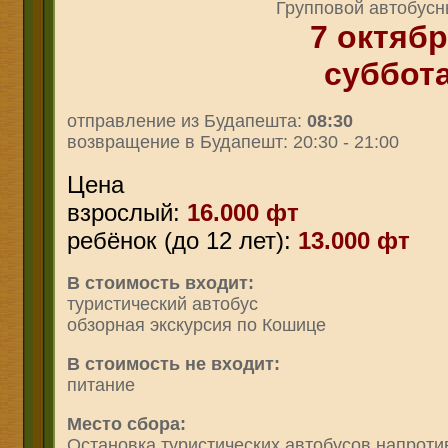
Групповой автобусн
7
о
ктяб
суббот
отправление из Будапешта:
08:
3
0
возвращение в Будапешт: 20:30
- 21:00
Цена
взрослый:
16
.000 фт
ребёнок (до 12 лет):
13.000 фт
В стоимость входит:
туристический автобус
обзорная экскурсия по Кошице
В стоимость не входит:
питание
Место сбора:
Остановка туристических автобусов напротив 