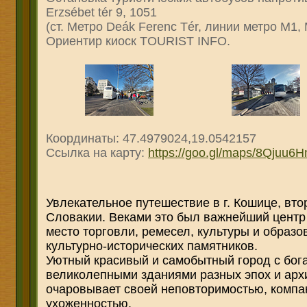
Erzsébet tér 9, 1051
(ст. Метро Deák Ferenc Tér, линии метро М1,
Ориентир киоск TOURIST INFO.
Координаты: 47.4979024,19.0542157
Ссылка на карту:
https://goo.gl/maps/8Qjuu
Увлекательное путешествие в г. Кошице, вто
Словакии. Веками это был важнейший центр 
место торговли, ремесел, культуры и образ
культурно-исторических памятников.
Уютный красивый и самобытный город с бога
великолепными зданиями разных эпох и арх
очаровывает своей неповторимостью, компак
ухоженностью.