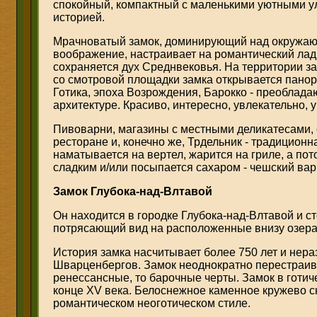
спокойный, компактный с маленькими уютными ул
историей.
Мрачноватый замок, доминирующий над окружаю
воображение, настраивает на романтический лад
сохраняется дух Среднвековья. На территории з
со смотровой площадки замка открывается панор
Готика, эпоха Возрождения, Барокко - преоблада
архитектуре. Красиво, интересно, увлекательно, 
Пивоварни, магазины с местными деликатесами,
ресторане и, конечно же, Трдельник - традицион
наматывается на вертел, жарится на гриле, а по
сладким и/или посыпается сахаром - чешский вар
Замок Глубока-над-Влтавой
Он находится в городке Глубока-над-Влтавой и ст
потрясающий вид на расположенные внизу озера
История замка насчитывает более 750 лет и нера
Шварценбергов. Замок неоднократно перестраив
ренессансные, то барочные черты. Замок в готич
конце XV века. Белоснежное каменное кружево с
романтическом неоготическом стиле.